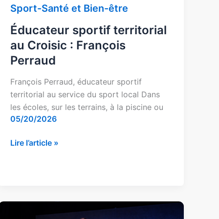
Sport-Santé et Bien-être
Éducateur sportif territorial
au Croisic : François
Perraud
François Perraud, éducateur sportif
territorial au service du sport local Dans
les écoles, sur les terrains, à la piscine ou
05/20/2026
Lire l’article »
Force