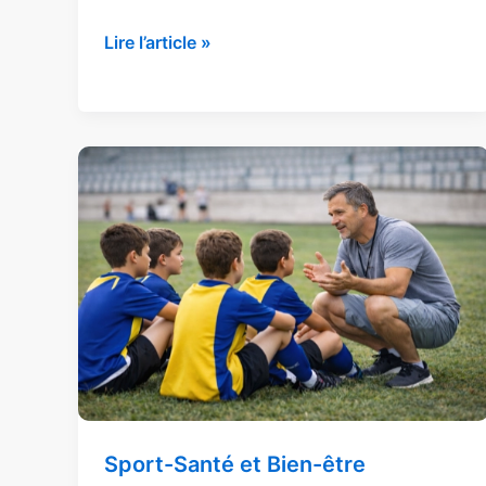
Lire l’article »
Bénévolat
sportif
:
le
moteur
des
clubs
amateurs
Sport-Santé et Bien-être