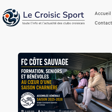
Aller
au
Accueil
contenu
Contac
FC
Côte
Sauvage
:
bilan
de
la
saison
2025-