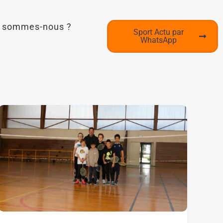
i sommes-nous ?
Sport Actu par
WhatsApp
Éducateur
sportif
territorial
au
Croisic
:
François
Perraud