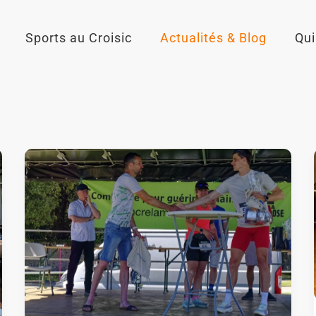
Sports au Croisic
Actualités & Blog
Qu
t
Course
Nature
du
Croisic
2026
:
résultats,
classement
et