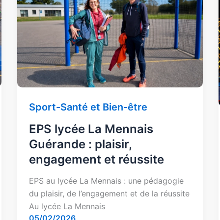
lycée
La
Mennais
Guérande
:
plaisir,
engagement
et
réussite
Sport-Santé et Bien-être
EPS lycée La Mennais
Guérande : plaisir,
engagement et réussite
EPS au lycée La Mennais : une pédagogie
du plaisir, de l’engagement et de la réussite
Au lycée La Mennais
05/02/2026