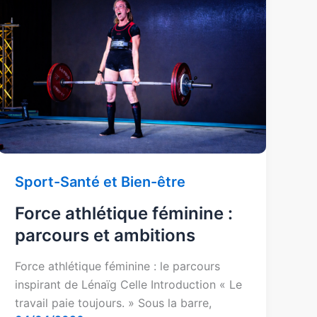
athlétique
féminine
:
parcours
et
ambitions
Sport-Santé et Bien-être
Force athlétique féminine :
parcours et ambitions
Force athlétique féminine : le parcours
inspirant de Lénaïg Celle Introduction « Le
travail paie toujours. » Sous la barre,