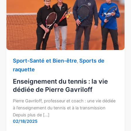
:
la
vie
dédiée
de
Pierre
Gavriloff
Sport-Santé et Bien-être
Sports de
,
raquette
Enseignement du tennis : la vie
dédiée de Pierre Gavriloff
Pierre Gavriloff, professeur et coach : une vie dédiée
à l’enseignement du tennis et à la transmission
Depuis plus de […]
02/18/2025