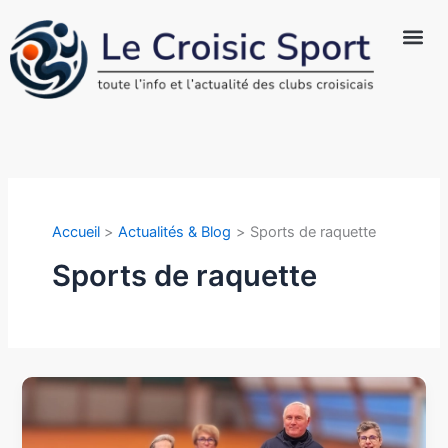
Aller
au
contenu
Sports au 
Actualités 
Qui sommes-
Accueil
Actualités & Blog
Sports de raquette
Sports de raquette
Enseignement
du
tennis