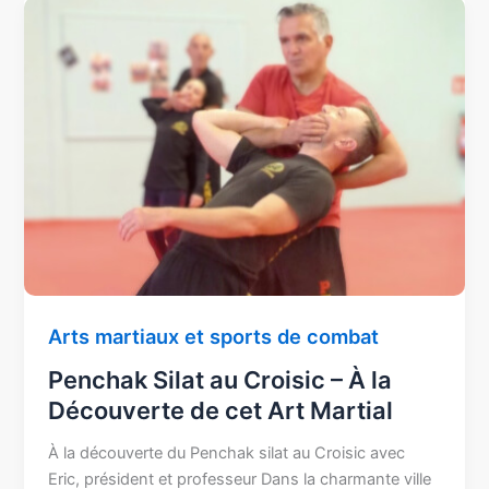
Penchak
Silat
au
Croisic
–
À
la
Découverte
de
cet
Art
Martial
Arts martiaux et sports de combat
Penchak Silat au Croisic – À la
Découverte de cet Art Martial
À la découverte du Penchak silat au Croisic avec
Eric, président et professeur Dans la charmante ville