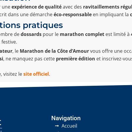
ir une
expérience de qualité
avec des
ravitaillements régul
nscrit dans une démarche
éco-responsable
en impliquant la
tions pratiques
 nombre de
dossards
pour le
marathon complet
est limité à
 festive.
ateur
, le
Marathon de la Côte d’Amour
vous offre une occa
si
, ne manquez pas cette
première édition
et inscrivez-vo
 visitez le
site officiel
.
Navigation
Accueil